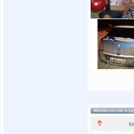
Meliska состоит в
кл
Кл