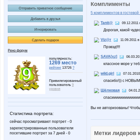
Комплименты
Отправить приватное сообщение
5 комплиментов в гостевой 
Добавить в друзья
Tanit@
09.12.2011 
Игнорировать
Дорогая, какой чудес
Viz@r
11.09.2011 в
Сделать подарок
Прэвэд!!!!
Рено форум
SAVA[xz]
06.03.20
популярность:
1269 место
классное море у теб
рейтинг
13726
?
wild.girl
07.01.2010
спасибо!)) с НОВЫМ
Привилегированный
пользователь
9
уровня
Шёлковая
04.01.
спасиииииииииииииии
Вы не авторизованы! Чтоб
Статистика портрета:
сейчас просматривают портрет - 0
зарегистрированные пользователи
Метки лидеров
посетившие портрет за 7 дней - 0