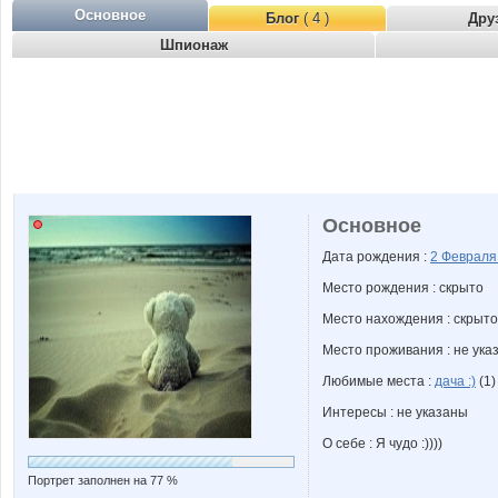
Основное
Блог
( 4 )
Дру
Шпионаж
Основное
Дата рождения :
2 Феврал
Место рождения : скрыто
Место нахождения : скрыто
Место проживания : не ука
Любимые места :
дача :)
(1)
Интересы : не указаны
О себе : Я чудо :))))
Портрет заполнен на 77 %